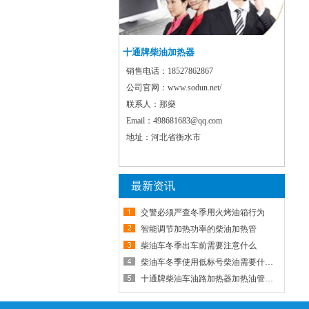
十通牌柴油加热器
销售电话：
18527862867
公司官网：
www.sodun.net/
联系人：
那燊
Email：
498681683@qq.com
地址：
河北省衡水市
最新资讯
交警必须严查冬季用火烤油箱行为
智能调节加热功率的柴油加热管
柴油车冬季出车前需要注意什么
柴油车冬季使用低标号柴油需要什么条件
十通牌柴油车油路加热器加热油管怎样接